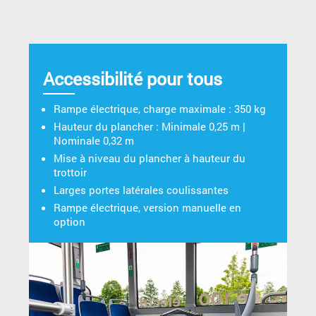
Accessibilité pour tous
Rampe électrique, charge maximale : 350 kg
Hauteur du plancher : Minimale 0,25 m |
Nominale 0,32 m
Mise à niveau du plancher à hauteur du
trottoir
Larges portes latérales coulissantes
Rampe électrique, version manuelle en
option