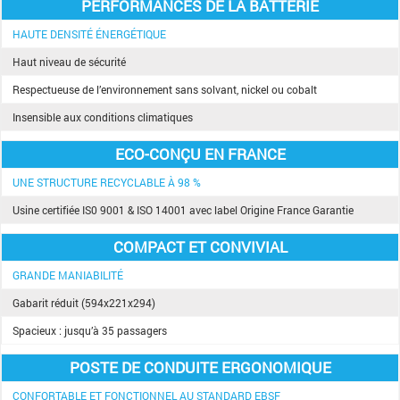
PERFORMANCES DE LA BATTERIE
HAUTE DENSITÉ ÉNERGÉTIQUE
Haut niveau de sécurité
Respectueuse de l’environnement sans solvant, nickel ou cobalt
Insensible aux conditions climatiques
ECO-CONÇU EN FRANCE
UNE STRUCTURE RECYCLABLE À 98 %
Usine certifiée IS0 9001 & ISO 14001 avec label Origine France Garantie
COMPACT ET CONVIVIAL
GRANDE MANIABILITÉ
Gabarit réduit (594x221x294)
Spacieux : jusqu’à 35 passagers
POSTE DE CONDUITE ERGONOMIQUE
CONFORTABLE ET FONCTIONNEL AU STANDARD EBSF