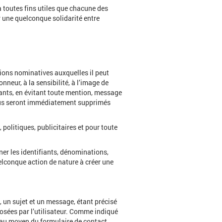
 à toutes fins utiles que chacune des
r une quelconque solidarité entre
tions nominatives auxquelles il peut
onneur, à la sensibilité, à l’image de
geants, en évitant toute mention, message
enus seront immédiatement supprimés
 politiques, publicitaires et pour toute
ner les identifiants, dénominations,
uelconque action de nature à créer une
, un sujet et un message, étant précisé
posées par l’utilisateur. Comme indiqué
r au moyen du formulaire de contact