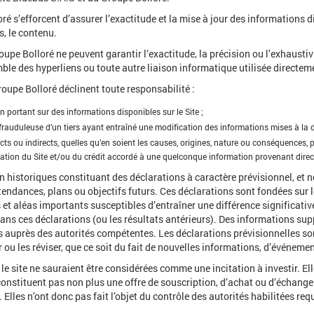
é s’efforcent d’assurer l’exactitude et la mise à jour des informations diff
s, le contenu.
roupe Bolloré ne peuvent garantir l’exactitude, la précision ou l’exhausti
emble des hyperliens ou toute autre liaison informatique utilisée directem
oupe Bolloré déclinent toute responsabilité :
 portant sur des informations disponibles sur le Site ;
auduleuse d’un tiers ayant entraîné une modification des informations mises à la dis
s ou indirects, quelles qu’en soient les causes, origines, nature ou conséquences,
lisation du Site et/ou du crédit accordé à une quelconque information provenant dire
n historiques constituant des déclarations à caractère prévisionnel, et
ndances, plans ou objectifs futurs. Ces déclarations sont fondées sur l
t aléas importants susceptibles d’entraîner une différence significative 
ns ces déclarations (ou les résultats antérieurs). Des informations su
 auprès des autorités compétentes. Les déclarations prévisionnelles son
r ou les réviser, que ce soit du fait de nouvelles informations, d’événeme
r le site ne sauraient être considérées comme une incitation à investir. El
nstituent pas non plus une offre de souscription, d’achat ou d’échange 
Elles n’ont donc pas fait l’objet du contrôle des autorités habilitées req