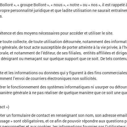
olloré », « groupe Bolloré », « nous », « notre » ou « nos », il est rappelé
opre personnalité juridique et que ladite utilisation ne saurait entraîne
s.
étence et des moyens nécessaires pour accéder et utiliser le site.
e toute collecte, de toute utilisation détournée, notamment des informa
générale, de tout acte susceptible de porter atteinte à la vie privée, à l’h
le, et notamment de l’éditeur, de ses filiales, entités affiliées et diri
t, dénigrant ou menaçant sur quelque support que ce soit. De tels cont
Site et les informations ou données qui y figurent à des fins commerciales,
mment l’envoi de courriers électroniques non sollicités.
ltérer le fonctionnement des systèmes informatiques ni usurper ou détour
 manière générale à ne pas réaliser de quelque manière que ce soit une q
act »)
pléter un formulaire de contact en renseignant son nom, son adresse email
ssage » sont obligatoires, et ce afin de pouvoir répondre aux questions 
s personnelles et aux cookies, les informations fournies par l’utilisateu