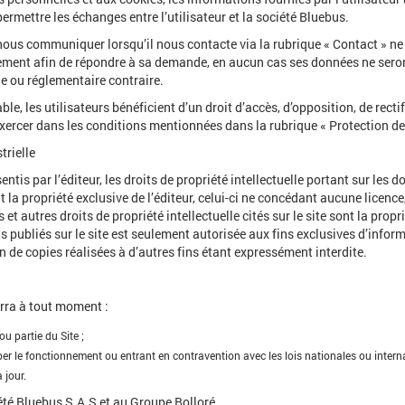
ermettre les échanges entre l’utilisateur et la société Bluebus.
nous communiquer lorsqu’il nous contacte via la rubrique « Contact » ne
uement afin de répondre à sa demande, en aucun cas ses données ne seron
le ou réglementaire contraire.
, les utilisateurs bénéficient d’un droit d’accès, d’opposition, de recti
xercer dans les conditions mentionnées dans la rubrique « Protection d
trielle
tis par l’éditeur, les droits de propriété intellectuelle portant sur les 
 la propriété exclusive de l’éditeur, celui-ci ne concédant aucune licence,
es et autres droits de propriété intellectuelle cités sur le site sont la pr
 publiés sur le site est seulement autorisée aux fins exclusives d’info
on de copies réalisées à d’autres fins étant expressément interdite.
urra à tout moment :
ou partie du Site ;
r le fonctionnement ou entrant en contravention avec les lois nationales ou internat
 jour.
iété Bluebus S.A.S et au Groupe Bolloré.