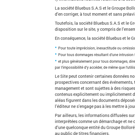
La société Bluebus S.A.S et le Groupe Bollor
d’en corriger, à tout moment et sans préavi
Toutefois, la société Bluebus S.A.S et le G
disposition sur le site, y compris de l’ens
En conséquence, la société Bluebus et le Gr
Pour toute imprécision, inexactitude ou omission
Pour tous dommages résultant d’une intrusion fr
et plus généralement pour tous dommages, direct
par l’impossibilité d’y accéder, de même que l’uti
Le Site peut contenir certaines données no
prospectives concernant des événements, te
management et sont sujettes à des risques e
contenus explicitement ou implicitement da
aléas figurent dans les documents déposés
l’éditeur ne s’engage pas à les mettre à jou
Par ailleurs, les informations diffusées su
interprétées comme un démarchage et ne co
d’une quelconque entité du Groupe Bolloré. 
au public de titres financiers.