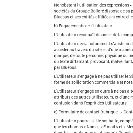
Nonobstant l’utilisation des expressions « B
sociétés du Groupe Bolloré dispose de sa pr
Bluebus et ses entités affiliées ni entre elle
b) Engagements de l’Utilisateur
L’Utilisateur reconnaît disposer de la comp
L’Utilisateur devra notamment s’abstenir d
accéder au travers du site, et d’une manière 
marque, de toute personne, physique ou mora
ou texte diffamant, provocant, malveillan
par Bluebus.
L’Utilisateur s’engage à ne pas utiliser le 
forme de sollicitation commerciale et nota
L’Utilisateur s’engage en outre à ne pas a
attributs des autres Utilisateurs, et d’une
confusion dans l’esprit des Utilisateurs.
c) Formulaire de contact (rubrique : « Cont
L’Utilisateur pourra, s’il le souhaite, com
que les champs « Nom », « E-mail » et « Me
dans les stipulations relatives aux Donnée