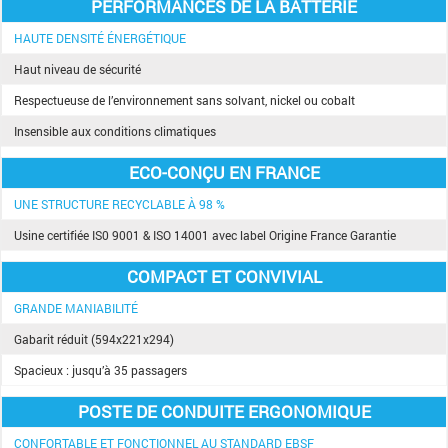
PERFORMANCES DE LA BATTERIE
HAUTE DENSITÉ ÉNERGÉTIQUE
Haut niveau de sécurité
Respectueuse de l’environnement sans solvant, nickel ou cobalt
Insensible aux conditions climatiques
ECO-CONÇU EN FRANCE
UNE STRUCTURE RECYCLABLE À 98 %
Usine certifiée IS0 9001 & ISO 14001 avec label Origine France Garantie
COMPACT ET CONVIVIAL
GRANDE MANIABILITÉ
Gabarit réduit (594x221x294)
Spacieux : jusqu’à 35 passagers
POSTE DE CONDUITE ERGONOMIQUE
CONFORTABLE ET FONCTIONNEL AU STANDARD EBSF