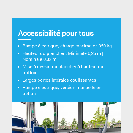
Accessibilité pour tous
Rampe électrique, charge maximale : 350 kg
Hauteur du plancher : Minimale 0,25 m |
Nominale 0,32 m
Mise à niveau du plancher à hauteur du
trottoir
Larges portes latérales coulissantes
Rampe électrique, version manuelle en
option